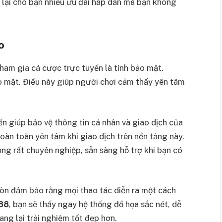
lại cho bạn nhiều ưu đãi hấp dẫn mà bạn không
o
ham gia cá cược trực tuyến là tính bảo mật.
mật. Điều này giúp người chơi cảm thấy yên tâm
n giúp bảo vệ thông tin cá nhân và giao dịch của
oàn toàn yên tâm khi giao dịch trên nền tảng này.
 rất chuyên nghiệp, sẵn sàng hỗ trợ khi bạn có
òn đảm bảo rằng mọi thao tác diễn ra một cách
88
, bạn sẽ thấy ngay hệ thống đồ họa sắc nét, dễ
ang lại trải nghiệm tốt đẹp hơn.