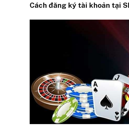
Cách đăng ký tài khoản tại 