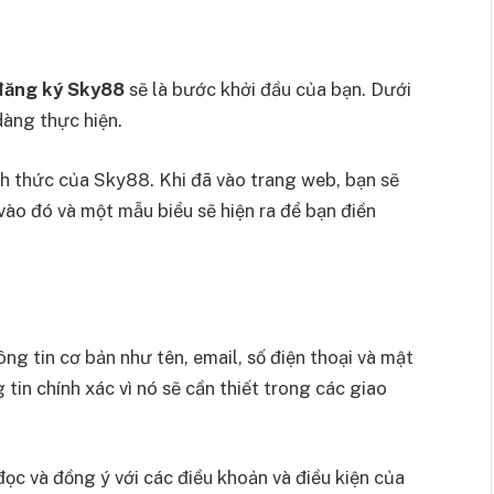
đăng ký Sky88
sẽ là bước khởi đầu của bạn. Dưới
àng thực hiện.
nh thức của Sky88. Khi đã vào trang web, bạn sẽ
vào đó và một mẫu biểu sẽ hiện ra để bạn điền
ng tin cơ bản như tên, email, số điện thoại và mật
in chính xác vì nó sẽ cần thiết trong các giao
ọc và đồng ý với các điều khoản và điều kiện của