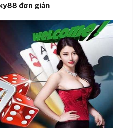
Sky88 đơn giản