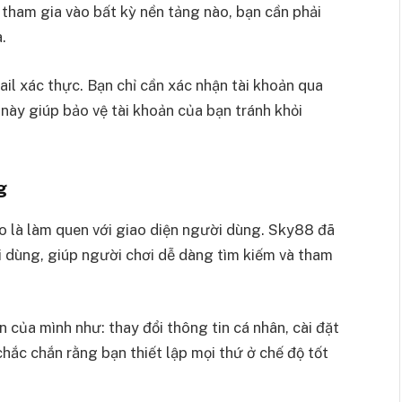
 tham gia vào bất kỳ nền tảng nào, bạn cần phải
.
il xác thực. Bạn chỉ cần xác nhận tài khoản qua
u này giúp bảo vệ tài khoản của bạn tránh khỏi
g
eo là làm quen với giao diện người dùng. Sky88 đã
ời dùng, giúp người chơi dễ dàng tìm kiếm và tham
 của mình như: thay đổi thông tin cá nhân, cài đặt
ắc chắn rằng bạn thiết lập mọi thứ ở chế độ tốt