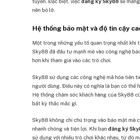
tuyến. Đặc biệt, việc
đăng ký Sky88
sẽ mang 
nên bỏ lỡ.
Hệ thống bảo mật và độ tin cậy ca
Một trong những yếu tố quan trọng nhất khi t
Sky88 đã đầu tư mạnh mẽ vào công nghệ bảo 
hơn khi tham gia vào các trò chơi.
Sky88 sử dụng các công nghệ mã hóa tiên tiế
người dùng. Điều này có nghĩa là bạn có thể h
Hệ thống chăm sóc khách hàng của Sky88 cũng
bất kỳ thắc mắc gì.
Sky88 không chỉ chú trọng vào bảo mật mà c
nhanh chóng và tiện lợi. Khi bạn
đăng ký Sky
sử dụng với nhiều trò chơi khác nhau, từ đó m