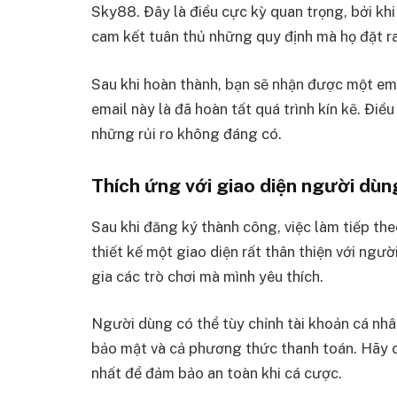
Sky88. Đây là điều cực kỳ quan trọng, bởi khi
cam kết tuân thủ những quy định mà họ đặt ra
Sau khi hoàn thành, bạn sẽ nhận được một ema
email này là đã hoàn tất quá trình kín kẽ. Điề
những rủi ro không đáng có.
Thích ứng với giao diện người dùn
Sau khi đăng ký thành công, việc làm tiếp th
thiết kế một giao diện rất thân thiện với ngư
gia các trò chơi mà mình yêu thích.
Người dùng có thể tùy chỉnh tài khoản cá nhân
bảo mật và cả phương thức thanh toán. Hãy ch
nhất để đảm bảo an toàn khi cá cược.