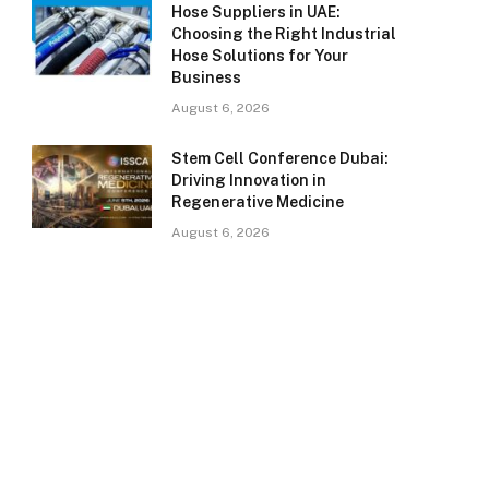
Hose Suppliers in UAE:
Choosing the Right Industrial
Hose Solutions for Your
Business
August 6, 2026
Stem Cell Conference Dubai:
Driving Innovation in
Regenerative Medicine
August 6, 2026