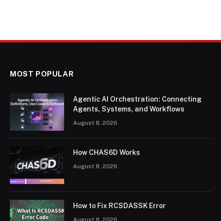
MOST POPULAR
Agentic AI Orchestration: Connecting
Agents, Systems, and Workflows
August 8, 2026
How CHAS6D Works
August 8, 2026
How to Fix RCSDASSK Error
August 8, 2026