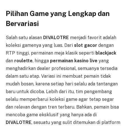
Pilihan Game yang Lengkap dan
Bervariasi
Salah satu alasan
DIVALOTRE
menjadi favorit adalah
koleksi gamenya yang luas. Dari
slot gacor
dengan
RTP tinggi, permainan meja klasik seperti
blackjack
dan
roulette
, hingga
permainan kasino live
yang
menghadirkan dealer profesional, semuanya tersedia
dalam satu atap. Variasi ini membuat pemain tidak
mudah bosan, karena setiap hari selalu ada tantangan
baru untuk dicoba. Lebih dari itu, tim pengembang
selalu memperbarui koleksi game agar tetap segar
dan relevan dengan tren terbaru. Bahkan, pemain bisa
mencoba game eksklusif yang hanya ada di
DIVALOTRE
, sesuatu yang sulit ditemukan di platform