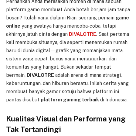
Pernahkah Anda merasakan momen di mana sebuah
platform game membuat Anda betah berjam-jam tanpa
bosan? Itulah yang dialami Rian, seorang pemain
game
online
yang awalnya hanya mencoba-coba, tetapi
akhirnya jatuh cinta dengan
DIVALOTRE
. Saat pertama
kali membuka situsnya, dia seperti menemukan rumah
baru di dunia digital—grafik yang memanjakan mata,
sistem yang cepat, bonus yang menggiurkan, dan
komunitas yang hangat. Bukan sekadar tempat
bermain,
DIVALOTRE
adalah arena di mana strategi,
keberuntungan, dan hiburan bersatu. Inilah cerita yang
membuat banyak gamer setuju bahwa platform ini
pantas disebut
platform gaming terbaik
di Indonesia.
Kualitas Visual dan Performa yang
Tak Tertandingi