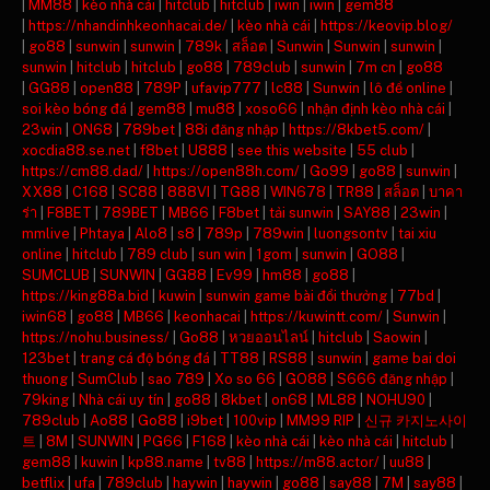
|
MM88
|
kèo nhà cái
|
hitclub
|
hitclub
|
iwin
|
iwin
|
gem88
|
https://nhandinhkeonhacai.de/
|
kèo nhà cái
|
https://keovip.blog/
|
go88
|
sunwin
|
sunwin
|
789k
|
สล็อต
|
Sunwin
|
Sunwin
|
sunwin
|
sunwin
|
hitclub
|
hitclub
|
go88
|
789club
|
sunwin
|
7m cn
|
go88
|
GG88
|
open88
|
789P
|
ufavip777
|
lc88
|
Sunwin
|
lô đề online
|
soi kèo bóng đá
|
gem88
|
mu88
|
xoso66
|
nhận định kèo nhà cái
|
23win
|
ON68
|
789bet
|
88i đăng nhập
|
https://8kbet5.com/
|
xocdia88.se.net
|
f8bet
|
U888
|
see this website
|
55 club
|
https://cm88.dad/
|
https://open88h.com/
|
Go99
|
go88
|
sunwin
|
XX88
|
C168
|
SC88
|
888VI
|
TG88
|
WIN678
|
TR88
|
สล็อต
|
บาคา
ร่า
|
F8BET
|
789BET
|
MB66
|
F8bet
|
tải sunwin
|
SAY88
|
23win
|
mmlive
|
Phtaya
|
Alo8
|
s8
|
789p
|
789win
|
luongsontv
|
tai xiu
online
|
hitclub
|
789 club
|
sun win
|
1gom
|
sunwin
|
GO88
|
SUMCLUB
|
SUNWIN
|
GG88
|
Ev99
|
hm88
|
go88
|
https://king88a.bid
|
kuwin
|
sunwin game bài đổi thưởng
|
77bd
|
iwin68
|
go88
|
MB66
|
keonhacai
|
https://kuwintt.com/
|
Sunwin
|
https://nohu.business/
|
Go88
|
หวยออนไลน์
|
hitclub
|
Saowin
|
123bet
|
trang cá độ bóng đá
|
TT88
|
RS88
|
sunwin
|
game bai doi
thuong
|
SumClub
|
sao 789
|
Xo so 66
|
GO88
|
S666 đăng nhập
|
79king
|
Nhà cái uy tín
|
go88
|
8kbet
|
on68
|
ML88
|
NOHU90
|
789club
|
Ao88
|
Go88
|
i9bet
|
100vip
|
MM99 RIP
|
신규 카지노사이
트
|
8M
|
SUNWIN
|
PG66
|
F168
|
kèo nhà cái
|
kèo nhà cái
|
hitclub
|
gem88
|
kuwin
|
kp88.name
|
tv88
|
https://m88.actor/
|
uu88
|
betflix
|
ufa
|
789club
|
haywin
|
haywin
|
go88
|
say88
|
7M
|
say88
|