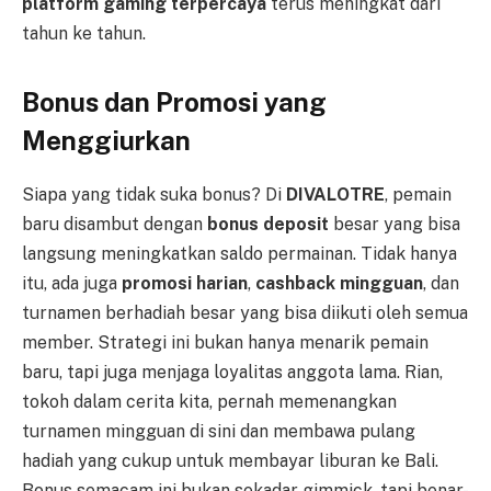
platform gaming terpercaya
terus meningkat dari
tahun ke tahun.
Bonus dan Promosi yang
Menggiurkan
Siapa yang tidak suka bonus? Di
DIVALOTRE
, pemain
baru disambut dengan
bonus deposit
besar yang bisa
langsung meningkatkan saldo permainan. Tidak hanya
itu, ada juga
promosi harian
,
cashback mingguan
, dan
turnamen berhadiah besar yang bisa diikuti oleh semua
member. Strategi ini bukan hanya menarik pemain
baru, tapi juga menjaga loyalitas anggota lama. Rian,
tokoh dalam cerita kita, pernah memenangkan
turnamen mingguan di sini dan membawa pulang
hadiah yang cukup untuk membayar liburan ke Bali.
Bonus semacam ini bukan sekadar gimmick, tapi benar-