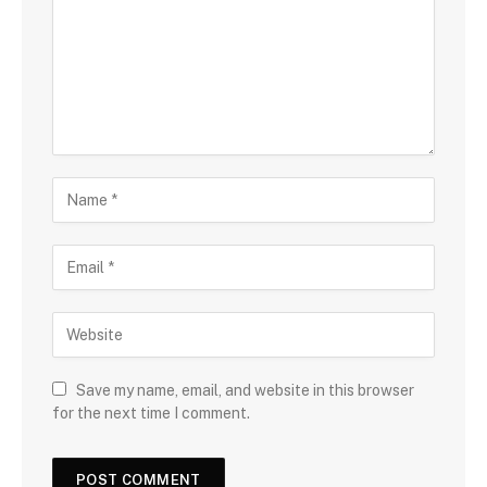
Save my name, email, and website in this browser
for the next time I comment.