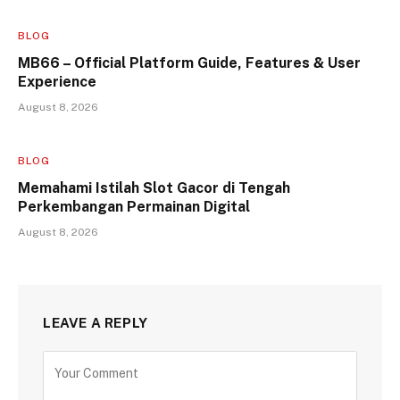
BLOG
MB66 – Official Platform Guide, Features & User
Experience
August 8, 2026
BLOG
Memahami Istilah Slot Gacor di Tengah
Perkembangan Permainan Digital
August 8, 2026
LEAVE A REPLY