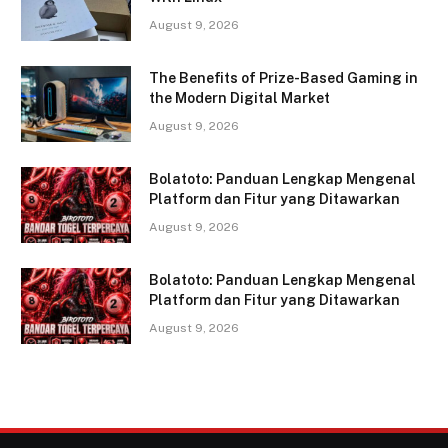
August 9, 2026
The Benefits of Prize-Based Gaming in
the Modern Digital Market
August 9, 2026
Bolatoto: Panduan Lengkap Mengenal
Platform dan Fitur yang Ditawarkan
August 9, 2026
Bolatoto: Panduan Lengkap Mengenal
Platform dan Fitur yang Ditawarkan
August 9, 2026