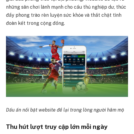
những sân chơi lành mạnh cho cầu thủ nghiệp dư, thúc
đẩy phong trào rèn luyện sức khỏe và thắt chặt tình
đoàn kết trong cộng đồng.
Dấu ấn nổi bật website để lại trong lòng người hâm mộ
Thu hút lượt truy cập lớn mỗi ngày