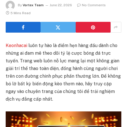
By
Vortex Team
June 22, 2026
No Comments
5 Mins Read
Keonhacai
luôn tự hào là điểm hẹn hàng đầu dành cho
những ai đam mê theo dõi tỷ lệ cược bóng đá trực
tuyến. Trang web luôn nỗ lực mang lại một không gian
giải trí thể thao toàn diện, đồng hành cùng người chơi
trên con đường chinh phục phần thưởng lớn. Để không
bỏ lỡ bất kỳ biến động kèo thơm nào, hãy truy cập
ngay vào chuyên trang của chúng tôi để trải nghiệm
dịch vụ đẳng cấp nhất.