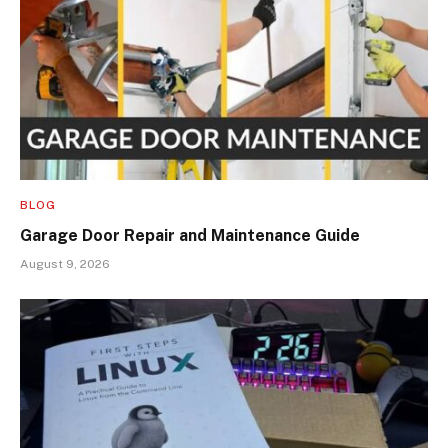
BLOG
Garage Door Repair and Maintenance Guide
August 9, 2026