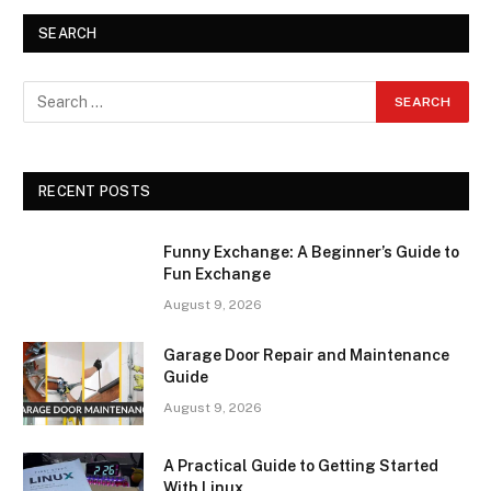
SEARCH
RECENT POSTS
Funny Exchange: A Beginner’s Guide to
Fun Exchange
August 9, 2026
Garage Door Repair and Maintenance
Guide
August 9, 2026
A Practical Guide to Getting Started
With Linux