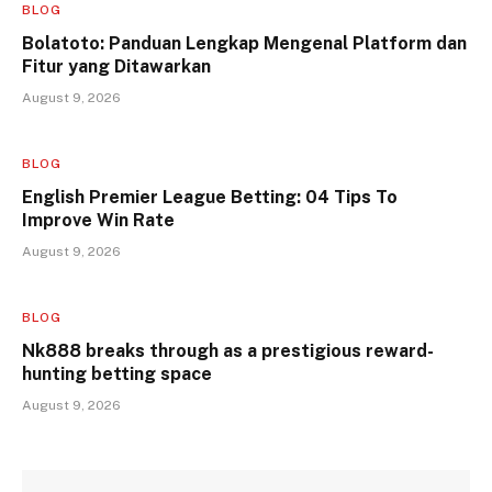
BLOG
Bolatoto: Panduan Lengkap Mengenal Platform dan
Fitur yang Ditawarkan
August 9, 2026
BLOG
English Premier League Betting: 04 Tips To
Improve Win Rate
August 9, 2026
BLOG
Nk888 breaks through as a prestigious reward-
hunting betting space
August 9, 2026