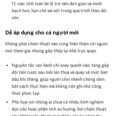
1:1, việc tính toán lãi lỗ trở nên đơn giản và minh
bạch hơn, hạn chế sai sót trong quá trình theo dõi
vốn.
Dễ áp dụng cho cả người mới
Không phải chiến thuật nào cũng thân thiện với người
mới tham gia, nhưng gấp thếp lại khá trực quan.
Nguyên tắc vận hành chỉ xoay quanh việc tăng gấp
đôi tiền cược sau mỗi lần thua và quay về mức ban
đầu khi thắng, giúp người chơi nhanh chóng nắm
bắt cách thực hiện mà không cần ghi nhớ công
thức phức tạp.
Phù hợp với những ai chưa có nhiều kinh nghiệm
đọc cầu hoặc phân tích xu hướng, bởi chiến thuật