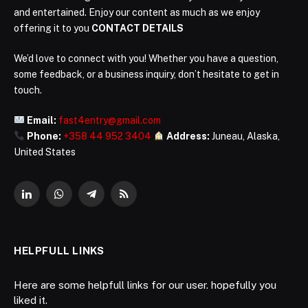
and entertained. Enjoy our content as much as we enjoy
offering it to you
CONTACT DETAILS
We’d love to connect with you! Whether you have a question,
some feedback, or a business inquiry, don’t hesitate to get in
touch.
Email:
fast4entry@gmail.com
Phone:
+358 44 952 3404
Address:
Juneau, Alaska,
United States
LinkedIn
WhatsApp
Telegram
RSS
HELPFULL LINKS
Here are some helpfull links for our user. hopefully you
liked it.