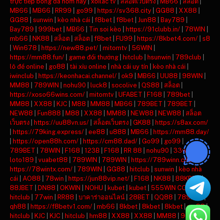
trực tiếp bóng đá hôm nay
|
xoilac tv
|
สล็อตเว็บตรง
|
MB66
|
สล็อต
|
MB66
|
MB66
|
RR99
|
go99
|
https://sv368.city
|
GG88
|
XX88
|
GG88
|
sunwin
|
kèo nhà cái
|
f8bet
|
f8bet
|
Jun88
|
Bay789
|
Bay789
|
999bet
|
MB66
|
Tin soi kèo
|
https://91clubb.in/
|
78WIN
|
mb66
|
NK88
|
สล็อต
|
สล็อต
|
f8bet
|
FU99
|
https://8kbet4.com/
|
s8
|
Win678
|
https://new88.pet/
|
mitomtv
|
56WIN
|
https://mm88.fun/
|
game đổi thưởng
|
hitclub
|
hsunwin
|
789club
|
lô đề online
|
go88
|
tài xỉu online
|
nhà cái uy tín
|
kèo nhà cái
|
iwinclub
|
https://keonhacai.channel/
|
ok9
|
MB66
|
UU88
|
98WIN
|
MM88
|
789WIN
|
nohu90
|
luck8
|
socolive
|
QS88
|
สล็อต
|
https://xoso66wins.com/
|
mitomtv
|
UFABET
|
F168
|
789bet
|
MM88
|
XX88
|
KJC
|
M88
|
MM88
|
MB66
|
789BET
|
789BET
|
NEW88
|
Fun888
|
M88
|
XX88
|
MM88
|
NEW88
|
NEW88
|
สล็อต
เว็บตรง
|
https://uu88vn.us/
|
สล็อตเว็บตรง
|
GK88
|
https://s8ax.com/
|
https://79king.express/
|
ee88
|
u888
|
MB66
|
https://mm88.day/
|
https://open88h.com/
|
https://cm88.dad/
|
Go99
|
go99
|
789BET
|
78WIN
|
F168
|
123B
|
F168
|
RR 88
|
nohu90
|
33win
|
loto189
|
vuabet88
|
789WIN
|
789WIN
|
https://789winn.click/
|
https://78wintx.com/
|
789WIN
|
GG88
|
hitclub
|
sunwin
|
kèo nhà
cái
|
AO88
|
78win
|
https://jun88vip.net/
|
F168
|
NK88
|
88KBET
|
88JBET
|
DN88
|
OKWIN
|
NOHU
|
kubet
|
kubet
|
555WIN COM
|
hitclub
|
77win
|
RR88
|
บาคาร่าออนไลน์
|
28BET
|
QQ88
|
789BET
|
qh88
|
https://f8betv1.com/
|
mb66
|
8kbet
|
8kbet
|
8kbet
|
mu88
|
hitclub
|
KJC
|
KJC
|
hitclub
|
hm88
|
XX88
|
XX88
|
MM88
|
90phut tv