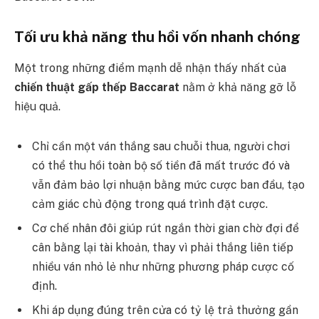
Tối ưu khả năng thu hồi vốn nhanh chóng
Một trong những điểm mạnh dễ nhận thấy nhất của
chiến thuật gấp thếp Baccarat
nằm ở khả năng gỡ lỗ
hiệu quả.
Chỉ cần một ván thắng sau chuỗi thua, người chơi
có thể thu hồi toàn bộ số tiền đã mất trước đó và
vẫn đảm bảo lợi nhuận bằng mức cược ban đầu, tạo
cảm giác chủ động trong quá trình đặt cược.
Cơ chế nhân đôi giúp rút ngắn thời gian chờ đợi để
cân bằng lại tài khoản, thay vì phải thắng liên tiếp
nhiều ván nhỏ lẻ như những phương pháp cược cố
định.
Khi áp dụng đúng trên cửa có tỷ lệ trả thưởng gần