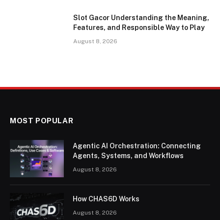
Slot Gacor Understanding the Meaning,
Features, and Responsible Way to Play
August 8, 2026
MOST POPULAR
Agentic AI Orchestration: Connecting
Agents, Systems, and Workflows
August 8, 2026
How CHAS6D Works
August 8, 2026