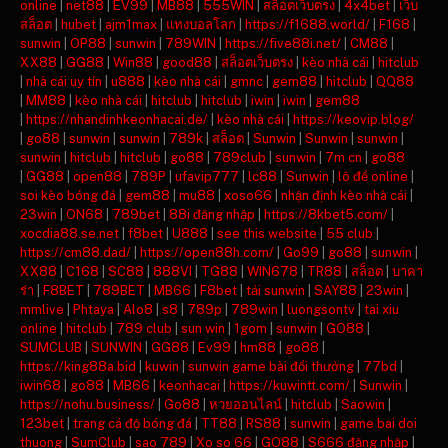
online
|
net88
|
EV99
|
MB88
|
555WIN
|
สล็อตเว็บตรง
|
4x4bet
|
เว็บ
สล็อต
|
hubet
|
ajm1max
|
แทงบอลโลก
|
https://f1688.world/
|
F168
|
sunwin
|
OP88
|
sunwin
|
789WIN
|
https://five88i.net/
|
CM88
|
XX88
|
GG88
|
Win88
|
good88
|
สล็อตเว็บตรง
|
kèo nhà cái
|
hitclub
|
nhà cái uy tín
|
u888
|
kèo nhà cái
|
gmnc
|
gem88
|
hitclub
|
QQ88
|
MM88
|
kèo nhà cái
|
hitclub
|
hitclub
|
iwin
|
iwin
|
gem88
|
https://nhandinhkeonhacai.de/
|
kèo nhà cái
|
https://keovip.blog/
|
go88
|
sunwin
|
sunwin
|
789k
|
สล็อต
|
Sunwin
|
Sunwin
|
sunwin
|
sunwin
|
hitclub
|
hitclub
|
go88
|
789club
|
sunwin
|
7m cn
|
go88
|
GG88
|
open88
|
789P
|
ufavip777
|
lc88
|
Sunwin
|
lô đề online
|
soi kèo bóng đá
|
gem88
|
mu88
|
xoso66
|
nhận định kèo nhà cái
|
23win
|
ON68
|
789bet
|
88i đăng nhập
|
https://8kbet5.com/
|
xocdia88.se.net
|
f8bet
|
U888
|
see this website
|
55 club
|
https://cm88.dad/
|
https://open88h.com/
|
Go99
|
go88
|
sunwin
|
XX88
|
C168
|
SC88
|
888VI
|
TG88
|
WIN678
|
TR88
|
สล็อต
|
บาคา
ร่า
|
F8BET
|
789BET
|
MB66
|
F8bet
|
tải sunwin
|
SAY88
|
23win
|
mmlive
|
Phtaya
|
Alo8
|
s8
|
789p
|
789win
|
luongsontv
|
tai xiu
online
|
hitclub
|
789 club
|
sun win
|
1gom
|
sunwin
|
GO88
|
SUMCLUB
|
SUNWIN
|
GG88
|
Ev99
|
hm88
|
go88
|
https://king88a.bid
|
kuwin
|
sunwin game bài đổi thưởng
|
77bd
|
iwin68
|
go88
|
MB66
|
keonhacai
|
https://kuwintt.com/
|
Sunwin
|
https://nohu.business/
|
Go88
|
หวยออนไลน์
|
hitclub
|
Saowin
|
123bet
|
trang cá độ bóng đá
|
TT88
|
RS88
|
sunwin
|
game bai doi
thuong
|
SumClub
|
sao 789
|
Xo so 66
|
GO88
|
S666 đăng nhập
|