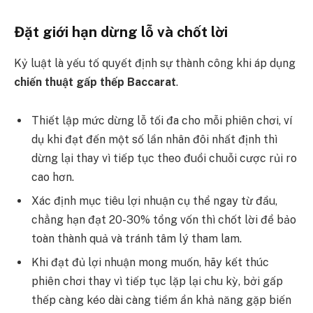
Đặt giới hạn dừng lỗ và chốt lời
Kỷ luật là yếu tố quyết định sự thành công khi áp dụng
chiến thuật gấp thếp Baccarat
.
Thiết lập mức dừng lỗ tối đa cho mỗi phiên chơi, ví
dụ khi đạt đến một số lần nhân đôi nhất định thì
dừng lại thay vì tiếp tục theo đuổi chuỗi cược rủi ro
cao hơn.
Xác định mục tiêu lợi nhuận cụ thể ngay từ đầu,
chẳng hạn đạt 20-30% tổng vốn thì chốt lời để bảo
toàn thành quả và tránh tâm lý tham lam.
Khi đạt đủ lợi nhuận mong muốn, hãy kết thúc
phiên chơi thay vì tiếp tục lặp lại chu kỳ, bởi gấp
thếp càng kéo dài càng tiềm ẩn khả năng gặp biến