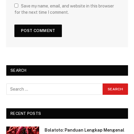
Save my name, email, and website in this browser
for the next time I comment.
SEARCH
RECENT POSTS
Bolatoto: Panduan Lengkap Mengenal