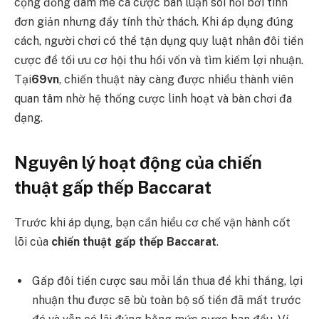
cộng đồng đam mê cá cược bàn luận sôi nổi bởi tính
đơn giản nhưng đầy tính thử thách. Khi áp dụng đúng
cách, người chơi có thể tận dụng quy luật nhân đôi tiền
cược để tối ưu cơ hội thu hồi vốn và tìm kiếm lợi nhuận.
Tại
69vn
, chiến thuật này càng được nhiều thành viên
quan tâm nhờ hệ thống cược linh hoạt và bàn chơi đa
dạng.
Nguyên lý hoạt động của chiến
thuật gấp thếp Baccarat
Trước khi áp dụng, bạn cần hiểu cơ chế vận hành cốt
lõi của
chiến thuật gấp thếp Baccarat
.
Gấp đôi tiền cược sau mỗi lần thua để khi thắng, lợi
nhuận thu được sẽ bù toàn bộ số tiền đã mất trước