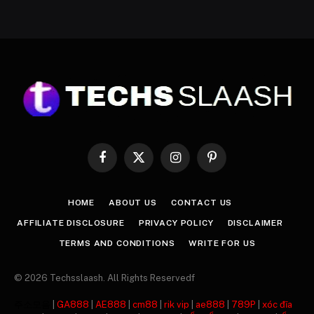
Facebook
X
Instagram
Pinterest
(Twitter)
HOME
ABOUT US
CONTACT US
AFFILIATE DISCLOSURE
PRIVACY POLICY
DISCLAIMER
TERMS AND CONDITIONS
WRITE FOR US
© 2026 Techsslaash. All Rights Reservedf
주소모음
|
GA888
|
AE888
|
cm88
|
rik vip
|
ae888
|
789P
|
xóc đĩa