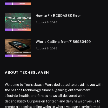
How to Fix RCSDASSK Error
August 8, 2026
Who Is Calling from 7186980499
August 8, 2026
ABOUT TECHSSLAASH
Welcome to Techsslaash! We're dedicated to providing you with
the best of technology, finance, gaming, entertainment,
lifestyle, health, and fitness news, all delivered with
dependability. Our passion for tech and daily news drives us to
create a booming online website where you can stay informed