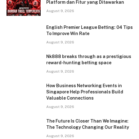
Platform dan Fitur yang Ditawarkan
August 9, 2026
English Premier League Betting: 04 Tips
To Improve Win Rate
August 9, 2026
Nk888 breaks through as a prestigious
reward-hunting betting space
August 9, 2026
How Business Networking Events in
Singapore Help Professionals Build
Valuable Connections
August 9, 2026
The Future Is Closer Than We Imagine:
The Technology Changing Our Reality
August 9, 2026