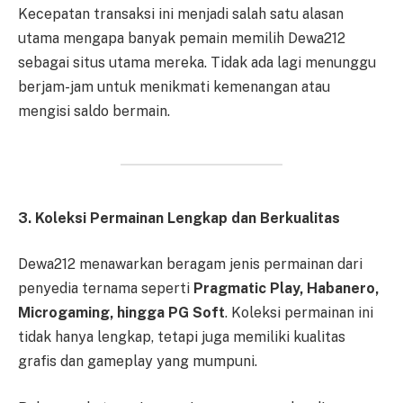
Kecepatan transaksi ini menjadi salah satu alasan
utama mengapa banyak pemain memilih Dewa212
sebagai situs utama mereka. Tidak ada lagi menunggu
berjam-jam untuk menikmati kemenangan atau
mengisi saldo bermain.
3. Koleksi Permainan Lengkap dan Berkualitas
Dewa212 menawarkan beragam jenis permainan dari
penyedia ternama seperti
Pragmatic Play, Habanero,
Microgaming, hingga PG Soft
. Koleksi permainan ini
tidak hanya lengkap, tetapi juga memiliki kualitas
grafis dan gameplay yang mumpuni.