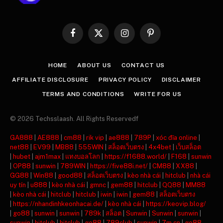
Facebook
X
Instagram
Pinterest
(Twitter)
HOME
ABOUT US
CONTACT US
AFFILIATE DISCLOSURE
PRIVACY POLICY
DISCLAIMER
TERMS AND CONDITIONS
WRITE FOR US
© 2026 Techsslaash. All Rights Reservedf
GA888
|
AE888
|
cm88
|
rik vip
|
ae888
|
789P
|
xóc đĩa online
|
net88
|
EV99
|
MB88
|
555WIN
|
สล็อตเว็บตรง
|
4x4bet
|
เว็บสล็อต
|
hubet
|
ajm1max
|
แทงบอลโลก
|
https://f1688.world/
|
F168
|
sunwin
|
OP88
|
sunwin
|
789WIN
|
https://five88i.net/
|
CM88
|
XX88
|
GG88
|
Win88
|
good88
|
สล็อตเว็บตรง
|
kèo nhà cái
|
hitclub
|
nhà cái
uy tín
|
u888
|
kèo nhà cái
|
gmnc
|
gem88
|
hitclub
|
QQ88
|
MM88
|
kèo nhà cái
|
hitclub
|
hitclub
|
iwin
|
iwin
|
gem88
|
สล็อตเว็บตรง
|
https://nhandinhkeonhacai.de/
|
kèo nhà cái
|
https://keovip.blog/
|
go88
|
sunwin
|
sunwin
|
789k
|
สล็อต
|
Sunwin
|
Sunwin
|
sunwin
|
sunwin
|
hitclub
|
hitclub
|
go88
|
789club
|
sunwin
|
7m cn
|
go88