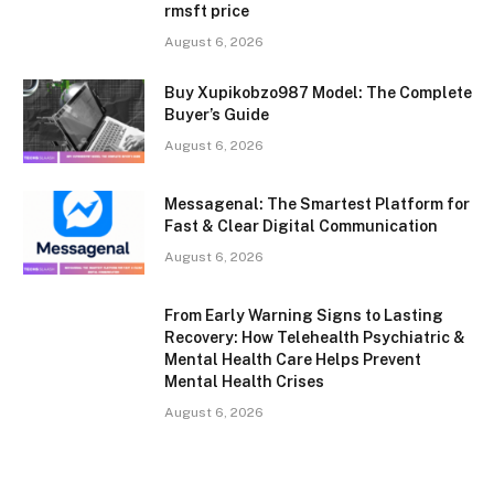
rmsft price
August 6, 2026
Buy Xupikobzo987 Model: The Complete
Buyer’s Guide
August 6, 2026
Messagenal: The Smartest Platform for
Fast & Clear Digital Communication
August 6, 2026
From Early Warning Signs to Lasting
Recovery: How Telehealth Psychiatric &
Mental Health Care Helps Prevent
Mental Health Crises
August 6, 2026