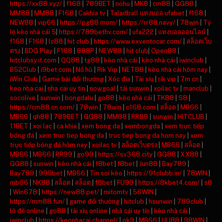
https://xx88.xyz/
|
f168
|
789BET
|
nohu
|
MK8
|
cm88
|
GG88
|
MM88
|
MM88
|
F168
|
Cakhia tv
|
Taladball แทงบอล ufabet
|
f168
|
NEW88
|
vip66
|
https://pg88.mom/
|
https://rr88.navy/
|
78win
|
Tỷ
lệ kèo nhà cái 5
|
https://789bethv.com/
|
ufa222
|
แทงบอลออนไลน์
|
f168
|
F168
|
lc88
|
hit club
|
https://www.exventocar.com/
|
สล็อตเว็บ
ตรง
|
BDG Play
|
F168
|
888P
|
NEW88
|
hit club
|
Open88
|
hitclubsy.it.com
|
QQ88
|
tg88
|
kèo nhà cái
|
kèo nhà cái
|
iwinclub
|
B52Club
|
i9bet com
|
Nổ hũ
|
Rik Vip
|
NET88
|
kèo nhà cái hôm nay
|
iWin Club
|
Game bài đổi thưởng
|
Xóc đĩa
|
Tài xỉu
|
rik vip
|
7m cn
|
keo nha cai
|
nha cai uy tin
|
nowgoal
|
tải sunwin
|
xoilac tv
|
manclub
|
socolive
|
sunwin
|
bongdalu
|
go88
|
kèo nhà cái
|
TK88
|
S8
|
https://cm88.cn.com/
|
78win
|
78win
|
c168.com
|
สล็อต
|
MB66
|
MB66
|
qh88
|
789BET
|
GG88
|
MM88
|
RR88
|
sunwin
|
HITCLUB
|
11BET
|
xoi lac
|
ca khia
|
xem bong da
|
xembongda
|
xem trực tiếp
bóng đá
|
xem truc tiep bong da
|
truc tiep bong da hom nay
|
xem
trực tiếp bóng đá hôm nay
|
xoilac tv
|
สล็อตเว็บตรง
|
MB66
|
สล็อต
|
MB66
|
MB66
|
RR99
|
go99
|
https://sv368.city
|
GG88
|
XX88
|
GG88
|
sunwin
|
kèo nhà cái
|
f8bet
|
f8bet
|
Jun88
|
Bay789
|
Bay789
|
999bet
|
MB66
|
Tin soi kèo
|
https://91clubb.in/
|
78WIN
|
mb66
|
NK88
|
สล็อต
|
สล็อต
|
f8bet
|
FU99
|
https://8kbet4.com/
|
s8
|
Win678
|
https://new88.pet/
|
mitomtv
|
56WIN
|
https://mm88.fun/
|
game đổi thưởng
|
hitclub
|
hsunwin
|
789club
|
lô đề online
|
go88
|
tài xỉu online
|
nhà cái uy tín
|
kèo nhà cái
|
iwinclub
|
https://keonhacai.channel/
|
ok9
|
MB66
|
UU88
|
98WIN
|