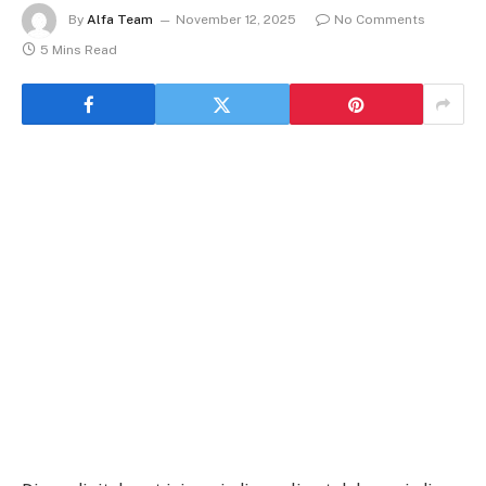
By
Alfa Team
November 12, 2025
No Comments
5 Mins Read