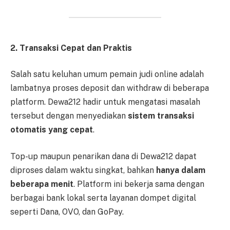
2. Transaksi Cepat dan Praktis
Salah satu keluhan umum pemain judi online adalah
lambatnya proses deposit dan withdraw di beberapa
platform. Dewa212 hadir untuk mengatasi masalah
tersebut dengan menyediakan
sistem transaksi
otomatis yang cepat
.
Top-up maupun penarikan dana di Dewa212 dapat
diproses dalam waktu singkat, bahkan
hanya dalam
beberapa menit
. Platform ini bekerja sama dengan
berbagai bank lokal serta layanan dompet digital
seperti Dana, OVO, dan GoPay.