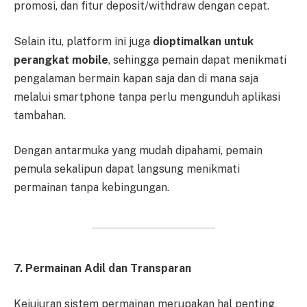
promosi, dan fitur deposit/withdraw dengan cepat.
Selain itu, platform ini juga
dioptimalkan untuk
perangkat mobile
, sehingga pemain dapat menikmati
pengalaman bermain kapan saja dan di mana saja
melalui smartphone tanpa perlu mengunduh aplikasi
tambahan.
Dengan antarmuka yang mudah dipahami, pemain
pemula sekalipun dapat langsung menikmati
permainan tanpa kebingungan.
7. Permainan Adil dan Transparan
Kejujuran sistem permainan merupakan hal penting