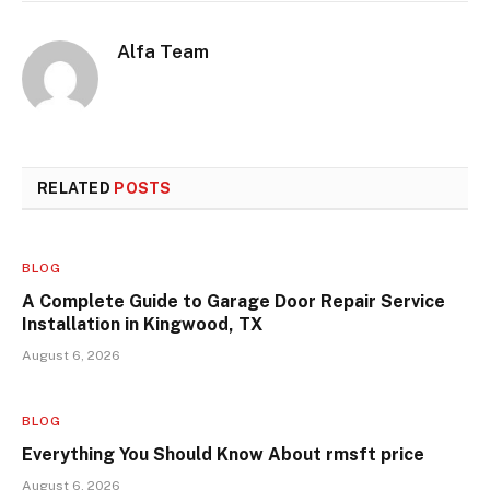
Alfa Team
RELATED
POSTS
BLOG
A Complete Guide to Garage Door Repair Service
Installation in Kingwood, TX
August 6, 2026
BLOG
Everything You Should Know About rmsft price
August 6, 2026