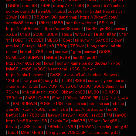
|
GG88
|
open88
|
789P
|
ufavip777
|
lc88
|
Sunwin
|
lô đề online
|
soi kèo bóng đá
|
gem88
|
mu88
|
xoso66
|
nhận định kèo nhà cái
|
23win
|
ON68
|
789bet
|
88i đăng nhập
|
https://8kbet5.com/
|
xocdia88.se.net
|
f8bet
|
U888
|
see this website
|
55 club
|
https://cm88.dad/
|
https://open88h.com/
|
Go99
|
go88
|
sunwin
|
XX88
|
C168
|
SC88
|
888VI
|
TG88
|
WIN678
|
TR88
|
สล็อต
|
บาคา
ร่า
|
F8BET
|
789BET
|
MB66
|
F8bet
|
tải sunwin
|
SAY88
|
23win
|
mmlive
|
Phtaya
|
Alo8
|
s8
|
789p
|
789win
|
luongsontv
|
tai xiu
online
|
hitclub
|
789 club
|
sun win
|
1gom
|
sunwin
|
GO88
|
SUMCLUB
|
SUNWIN
|
GG88
|
Ev99
|
hm88
|
go88
|
https://king88a.bid
|
kuwin
|
sunwin game bài đổi thưởng
|
77bd
|
iwin68
|
go88
|
MB66
|
keonhacai
|
s666
|
Sunwin
|
https://nohu.business/
|
Go88
|
หวยออนไลน์
|
hitclub
|
Saowin
|
123bet
|
trang cá độ bóng đá
|
TT88
|
RS88
|
sunwin
|
game bai doi
thuong
|
SumClub
|
sao 789
|
Xo so 66
|
GO88
|
S666 đăng nhập
|
79king
|
Nhà cái uy tín
|
go88
|
8kbet
|
on68
|
ML88
|
NOHU90
|
789club
|
Ao88
|
Go88
|
i9bet
|
100vip
|
MM99 RIP
|
신규 카지노사이
트
|
8M
|
SUNWIN
|
PG66
|
F168
|
kèo nhà cái
|
kèo nhà cái
|
hitclub
|
gem88
|
kuwin
|
kp88.name
|
tv88
|
https://m88.actor/
|
uu88
|
betflix
|
ufa
|
789club
|
haywin
|
haywin
|
go88
|
say88
|
7M
|
say88
|
https://m88.actor
|
S8
|
Cakhia TV
|
win678
|
V9bet
|
Bong88
|
Rikvip
|
UU88
|
kubet
|
789club
|
EV99
|
555WIN
|
trực tiếp bóng đá
|
febet
|
MK8
|
Go88
|
Cổng game 789CLUB
|
cá cược bóng đá
|