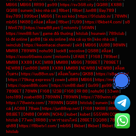
MB66
|
MB66
|
RR99
|
go99
|
https://sv368.city
|
GG88
|
XX88
|
GG88
|
sunwin
|
kèo nhà cái
|
f8bet
|
f8bet
|
Jun88
|
Bay789
|
Bay789
|
999bet
|
MB66
|
Tin soi kèo
|
https://91clubb.in/
|
78WIN
|
mb66
|
NK88
|
สล็อต
|
สล็อต
|
f8bet
|
FU99
|
https://8kbet4.com/
|
s8
|
Win678
|
https://new88.pet/
|
mitomtv
|
56WIN
|
https://mm88.fun/
|
game đổi thưởng
|
hitclub
|
hsunwin
|
789club
|
lô đề online
|
go88
|
tài xỉu online
|
nhà cái uy tín
|
kèo nhà cái
|
iwinclub
|
https://keonhacai.channel/
|
ok9
|
MB66
|
UU88
|
98WIN
|
MM88
|
789WIN
|
nohu90
|
luck8
|
socolive
|
QS88
|
สล็อต
|
https://xoso66wins.com/
|
mitomtv
|
UFABET
|
F168
|
789bet
|
MM88
|
XX88
|
KJC
|
M88
|
MM88
|
MB66
|
789BET
|
789BET
|
NEW88
|
Fun888
|
M88
|
XX88
|
MM88
|
NEW88
|
NEW88
|
สล็อต
เว็บตรง
|
https://uu88vn.us/
|
สล็อตเว็บตรง
|
GK88
|
https://s8ax.com/
|
https://79king.express/
|
zowin
|
u888
|
MB66
|
https://mm88.day/
|
https://open88h.com/
|
https://cm88.dad/
|
Go99
|
go99
|
789BET
|
78WIN
|
F168
|
123B
|
F168
|
RR 88
|
nohu90
|
33win
|
loto189
|
vuabet88
|
789WIN
|
789WIN
|
https://789winn.click/
|
https://78wintx.com/
|
789WIN
|
GG88
|
hitclub
|
sunwin
|
kèo nhà
cái
|
AO88
|
78win
|
https://jun88vip.net/
|
F168
|
NK88
|
88KBET
|
88JBET
|
DN88
|
OKWIN
|
NOHU
|
kubet
|
kubet
|
555WIN COM
|
hitclub
|
77win
|
RR88
|
บาคาร่าออนไลน์
|
28BET
|
QQ88
|
789BET
|
qh88
|
https://f8betv1.com/
|
mb66
|
8kbet
|
8kbet
|
8kbet
|
mu88
|
hitclub