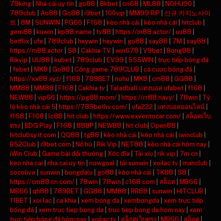
79king
|
Nhà cái uy tín
|
go88
|
8kbet
|
on68
|
ML88
|
NOHU90
|
789club
|
Ao88
|
Go88
|
i9bet
|
100vip
|
MM99 RIP
|
신규 카지노사이
트
|
8M
|
SUNWIN
|
PG66
|
F168
|
kèo nhà cái
|
kèo nhà cái
|
hitclub
|
gem88
|
kuwin
|
kp88.name
|
tv88
|
https://m88.actor/
|
uu88
|
betflix
|
ufa
|
789club
|
haywin
|
haywin
|
go88
|
say88
|
7M
|
say88
|
https://m88.actor
|
S8
|
Cakhia TV
|
win678
|
V9bet
|
Bong88
|
Rikvip
|
UU88
|
kubet
|
789club
|
EV99
|
555WIN
|
trực tiếp bóng đá
|
febet
|
MK8
|
Go88
|
Cổng game 789CLUB
|
cá cược bóng đá
|
https://xx88.xyz/
|
f168
|
789BET
|
nohu
|
MK8
|
cm88
|
GG88
|
MM88
|
MM88
|
F168
|
Cakhia tv
|
Taladball แทงบอล ufabet
|
f168
|
NEW88
|
vip66
|
https://pg88.mom/
|
https://rr88.navy/
|
78win
|
Tỷ
lệ kèo nhà cái 5
|
https://789bethv.com/
|
ufa222
|
แทงบอลออนไลน์
|
f168
|
F168
|
lc88
|
hit club
|
https://www.exventocar.com/
|
สล็อตเว็บ
ตรง
|
BDG Play
|
F168
|
888P
|
NEW88
|
hit club
|
Open88
|
hitclubsy.it.com
|
QQ88
|
tg88
|
kèo nhà cái
|
kèo nhà cái
|
iwinclub
|
B52Club
|
i9bet com
|
Nổ hũ
|
Rik Vip
|
NET88
|
kèo nhà cái hôm nay
|
iWin Club
|
Game bài đổi thưởng
|
Xóc đĩa
|
Tài xỉu
|
rik vip
|
7m cn
|
keo nha cai
|
nha cai uy tin
|
nowgoal
|
tải sunwin
|
xoilac tv
|
manclub
|
socolive
|
sunwin
|
bongdalu
|
go88
|
kèo nhà cái
|
TK88
|
S8
|
https://cm88.cn.com/
|
78win
|
78win
|
c168.com
|
สล็อต
|
MB66
|
MB66
|
qh88
|
789BET
|
GG88
|
MM88
|
RR88
|
sunwin
|
HITCLUB
|
11BET
|
xoi lac
|
ca khia
|
xem bong da
|
xembongda
|
xem trực tiếp
bóng đá
|
xem truc tiep bong da
|
truc tiep bong da hom nay
|
xem
trực tiếp bóng đá hôm nay
|
xoilac tv
|
สล็อตเว็บตรง
|
MB66
|
สล็อต
|