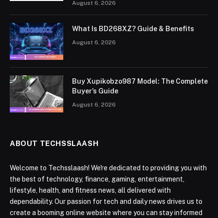
August 6, 2026
What Is BD268XZ? Guide & Benefits
August 6, 2026
Buy Xupikobzo987 Model: The Complete
Buyer’s Guide
August 6, 2026
ABOUT TECHSSLAASH
Welcome to Techsslaash! We're dedicated to providing you with
the best of technology, finance, gaming, entertainment,
lifestyle, health, and fitness news, all delivered with
dependability. Our passion for tech and daily news drives us to
create a booming online website where you can stay informed