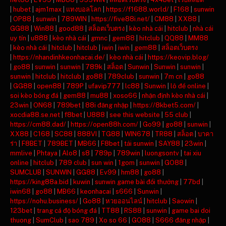
|
hubet
|
ajm1max
|
แทงบอลโลก
|
https://f1688.world/
|
F168
|
sunwin
|
OP88
|
sunwin
|
789WIN
|
https://five88i.net/
|
CM88
|
XX88
|
GG88
|
Win88
|
good88
|
สล็อตเว็บตรง
|
kèo nhà cái
|
hitclub
|
nhà cái
uy tín
|
u888
|
kèo nhà cái
|
gmnc
|
gem88
|
hitclub
|
QQ88
|
MM88
|
kèo nhà cái
|
hitclub
|
hitclub
|
iwin
|
iwin
|
gem88
|
สล็อตเว็บตรง
|
https://nhandinhkeonhacai.de/
|
kèo nhà cái
|
https://keovip.blog/
|
go88
|
sunwin
|
sunwin
|
789k
|
สล็อต
|
Sunwin
|
Sunwin
|
sunwin
|
sunwin
|
hitclub
|
hitclub
|
go88
|
789club
|
sunwin
|
7m cn
|
go88
|
GG88
|
open88
|
789P
|
ufavip777
|
lc88
|
Sunwin
|
lô đề online
|
soi kèo bóng đá
|
gem88
|
mu88
|
xoso66
|
nhận định kèo nhà cái
|
23win
|
ON68
|
789bet
|
88i đăng nhập
|
https://8kbet5.com/
|
xocdia88.se.net
|
f8bet
|
U888
|
see this website
|
55 club
|
https://cm88.dad/
|
https://open88h.com/
|
Go99
|
go88
|
sunwin
|
XX88
|
C168
|
SC88
|
888VI
|
TG88
|
WIN678
|
TR88
|
สล็อต
|
บาคา
ร่า
|
F8BET
|
789BET
|
MB66
|
F8bet
|
tải sunwin
|
SAY88
|
23win
|
mmlive
|
Phtaya
|
Alo8
|
s8
|
789p
|
789win
|
luongsontv
|
tai xiu
online
|
hitclub
|
789 club
|
sun win
|
1gom
|
sunwin
|
GO88
|
SUMCLUB
|
SUNWIN
|
GG88
|
Ev99
|
hm88
|
go88
|
https://king88a.bid
|
kuwin
|
sunwin game bài đổi thưởng
|
77bd
|
iwin68
|
go88
|
MB66
|
keonhacai
|
s666
|
Sunwin
|
https://nohu.business/
|
Go88
|
หวยออนไลน์
|
hitclub
|
Saowin
|
123bet
|
trang cá độ bóng đá
|
TT88
|
RS88
|
sunwin
|
game bai doi
thuong
|
SumClub
|
sao 789
|
Xo so 66
|
GO88
|
S666 đăng nhập
|