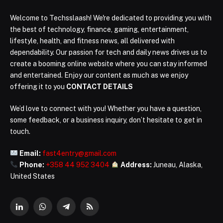
Welcome to Techsslaash! We're dedicated to providing you with
the best of technology, finance, gaming, entertainment,
lifestyle, health, and fitness news, all delivered with
dependability. Our passion for tech and daily news drives us to
create a booming online website where you can stay informed
and entertained. Enjoy our content as much as we enjoy
offering it to you
CONTACT DETAILS
We’d love to connect with you! Whether you have a question,
some feedback, or a business inquiry, don’t hesitate to get in
touch.
Email:
fast4entry@gmail.com
Phone:
+358 44 952 3404
Address:
Juneau, Alaska,
United States
LinkedIn
WhatsApp
Telegram
RSS