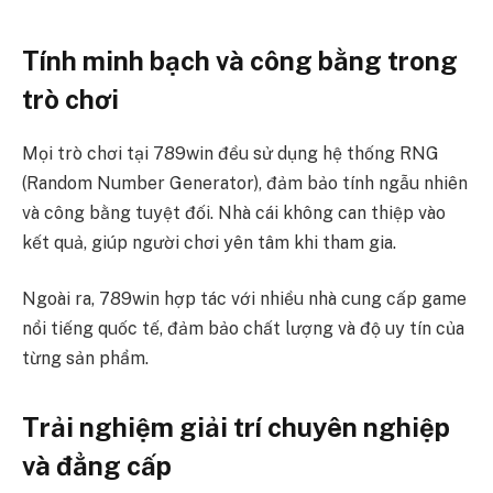
Tính minh bạch và công bằng trong
trò chơi
Mọi trò chơi tại 789win đều sử dụng hệ thống RNG
(Random Number Generator), đảm bảo tính ngẫu nhiên
và công bằng tuyệt đối. Nhà cái không can thiệp vào
kết quả, giúp người chơi yên tâm khi tham gia.
Ngoài ra, 789win hợp tác với nhiều nhà cung cấp game
nổi tiếng quốc tế, đảm bảo chất lượng và độ uy tín của
từng sản phẩm.
Trải nghiệm giải trí chuyên nghiệp
và đẳng cấp