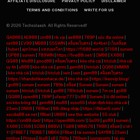
AFFILIATE DISCLOSURE
PRIVACY POLICY
DISCLAIMER
TERMS AND CONDITIONS
WRITE FOR US
© 2026 Techsslaash. All Rights Reservedf
GA888
|
AE888
|
cm88
|
rik vip
|
ae888
|
789P
|
xóc đĩa online
|
net88
|
EV99
|
MB88
|
555WIN
|
สล็อตเว็บตรง
|
4x4bet
|
เว็บสล็อต
|
hubet
|
ajm1max
|
แทงบอลโลก
|
https://f1688.world/
|
F168
|
sunwin
|
OP88
|
sunwin
|
789WIN
|
https://five88i.net/
|
CM88
|
XX88
|
GG88
|
Win88
|
good88
|
สล็อตเว็บตรง
|
kèo nhà cái
|
hitclub
|
nhà cái
uy tín
|
u888
|
kèo nhà cái
|
gmnc
|
gem88
|
hitclub
|
QQ88
|
MM88
|
kèo nhà cái
|
hitclub
|
hitclub
|
iwin
|
iwin
|
gem88
|
สล็อตเว็บตรง
|
https://nhandinhkeonhacai.de/
|
kèo nhà cái
|
https://keovip.blog/
|
go88
|
sunwin
|
sunwin
|
789k
|
สล็อต
|
Sunwin
|
Sunwin
|
sunwin
|
sunwin
|
hitclub
|
hitclub
|
go88
|
789club
|
sunwin
|
7m cn
|
go88
|
GG88
|
open88
|
789P
|
ufavip777
|
lc88
|
Sunwin
|
lô đề online
|
soi kèo bóng đá
|
gem88
|
mu88
|
xoso66
|
nhận định kèo nhà cái
|
23win
|
ON68
|
789bet
|
88i đăng nhập
|
https://8kbet5.com/
|
xocdia88.se.net
|
f8bet
|
U888
|
see this website
|
55 club
|
https://cm88.dad/
|
https://open88h.com/
|
Go99
|
go88
|
sunwin
|
XX88
|
C168
|
SC88
|
888VI
|
TG88
|
WIN678
|
TR88
|
สล็อต
|
บาคา
ร่า
|
F8BET
|
789BET
|
MB66
|
F8bet
|
tải sunwin
|
SAY88
|
23win
|
mmlive
|
Phtaya
|
Alo8
|
s8
|
789p
|
789win
|
luongsontv
|
tai xiu