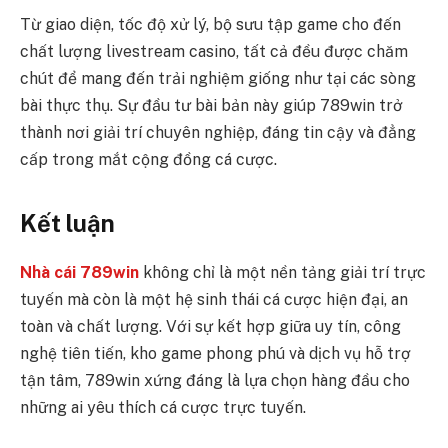
Từ giao diện, tốc độ xử lý, bộ sưu tập game cho đến
chất lượng livestream casino, tất cả đều được chăm
chút để mang đến trải nghiệm giống như tại các sòng
bài thực thụ. Sự đầu tư bài bản này giúp 789win trở
thành nơi giải trí chuyên nghiệp, đáng tin cậy và đẳng
cấp trong mắt cộng đồng cá cược.
Kết luận
Nhà cái 789win
không chỉ là một nền tảng giải trí trực
tuyến mà còn là một hệ sinh thái cá cược hiện đại, an
toàn và chất lượng. Với sự kết hợp giữa uy tín, công
nghệ tiên tiến, kho game phong phú và dịch vụ hỗ trợ
tận tâm, 789win xứng đáng là lựa chọn hàng đầu cho
những ai yêu thích cá cược trực tuyến.