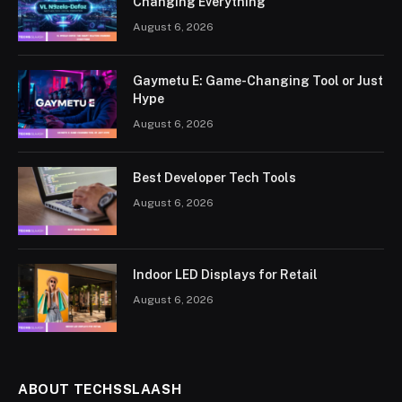
Changing Everything
August 6, 2026
Gaymetu E: Game-Changing Tool or Just
Hype
August 6, 2026
Best Developer Tech Tools
August 6, 2026
Indoor LED Displays for Retail
August 6, 2026
ABOUT TECHSSLAASH