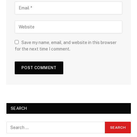
Save my name, email, and website in this browser
for the next time I comment.
SEARCH