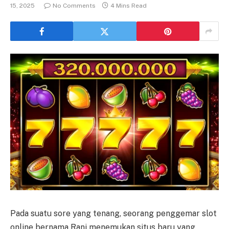
15, 2025
No Comments
4 Mins Read
Pada suatu sore yang tenang, seorang penggemar slot
online bernama Rani menemukan situs baru yang