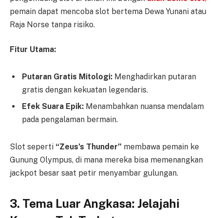
pemain dapat mencoba slot bertema Dewa Yunani atau
Raja Norse tanpa risiko.
Fitur Utama:
Putaran Gratis Mitologi:
Menghadirkan putaran
gratis dengan kekuatan legendaris.
Efek Suara Epik:
Menambahkan nuansa mendalam
pada pengalaman bermain.
Slot seperti
“Zeus’s Thunder”
membawa pemain ke
Gunung Olympus, di mana mereka bisa memenangkan
jackpot besar saat petir menyambar gulungan.
3. Tema Luar Angkasa: Jelajahi