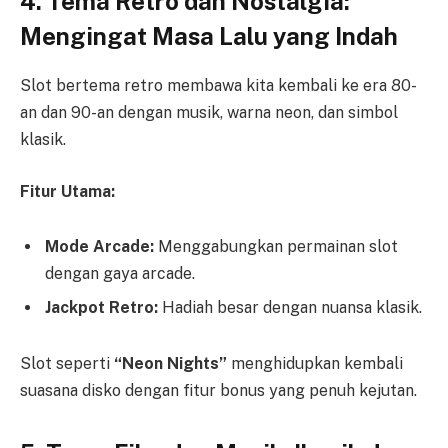
4. Tema Retro dan Nostalgia:
Mengingat Masa Lalu yang Indah
Slot bertema retro membawa kita kembali ke era 80-
an dan 90-an dengan musik, warna neon, dan simbol
klasik.
Fitur Utama:
Mode Arcade:
Menggabungkan permainan slot
dengan gaya arcade.
Jackpot Retro:
Hadiah besar dengan nuansa klasik.
Slot seperti
“Neon Nights”
menghidupkan kembali
suasana disko dengan fitur bonus yang penuh kejutan.