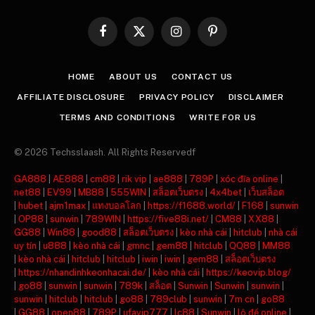
Facebook
X
Instagram
Pinterest
(Twitter)
HOME
ABOUT US
CONTACT US
AFFILIATE DISCLOSURE
PRIVACY POLICY
DISCLAIMER
TERMS AND CONDITIONS
WRITE FOR US
© 2026 Techsslaash. All Rights Reservedf
GA888
|
AE888
|
cm88
|
rik vip
|
ae888
|
789P
|
xóc đĩa online
|
net88
|
EV99
|
MB88
|
555WIN
|
สล็อตเว็บตรง
|
4x4bet
|
เว็บสล็อต
|
hubet
|
ajm1max
|
แทงบอลโลก
|
https://f1688.world/
|
F168
|
sunwin
|
OP88
|
sunwin
|
789WIN
|
https://five88i.net/
|
CM88
|
XX88
|
GG88
|
Win88
|
good88
|
สล็อตเว็บตรง
|
kèo nhà cái
|
hitclub
|
nhà cái
uy tín
|
u888
|
kèo nhà cái
|
gmnc
|
gem88
|
hitclub
|
QQ88
|
MM88
|
kèo nhà cái
|
hitclub
|
hitclub
|
iwin
|
iwin
|
gem88
|
สล็อตเว็บตรง
|
https://nhandinhkeonhacai.de/
|
kèo nhà cái
|
https://keovip.blog/
|
go88
|
sunwin
|
sunwin
|
789k
|
สล็อต
|
Sunwin
|
Sunwin
|
sunwin
|
sunwin
|
hitclub
|
hitclub
|
go88
|
789club
|
sunwin
|
7m cn
|
go88
|
GG88
|
open88
|
789P
|
ufavip777
|
lc88
|
Sunwin
|
lô đề online
|