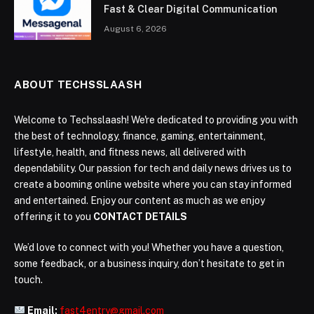
Fast & Clear Digital Communication
August 6, 2026
ABOUT TECHSSLAASH
Welcome to Techsslaash! We're dedicated to providing you with
the best of technology, finance, gaming, entertainment,
lifestyle, health, and fitness news, all delivered with
dependability. Our passion for tech and daily news drives us to
create a booming online website where you can stay informed
and entertained. Enjoy our content as much as we enjoy
offering it to you
CONTACT DETAILS
We’d love to connect with you! Whether you have a question,
some feedback, or a business inquiry, don’t hesitate to get in
touch.
Email:
fast4entry@gmail.com