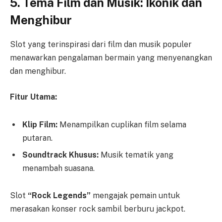
5. Tema Film dan Musik: Ikonik dan
Menghibur
Slot yang terinspirasi dari film dan musik populer
menawarkan pengalaman bermain yang menyenangkan
dan menghibur.
Fitur Utama:
Klip Film:
Menampilkan cuplikan film selama
putaran.
Soundtrack Khusus:
Musik tematik yang
menambah suasana.
Slot
“Rock Legends”
mengajak pemain untuk
merasakan konser rock sambil berburu jackpot.