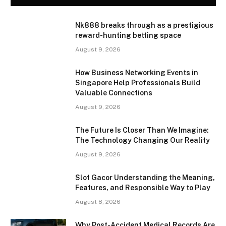
Nk888 breaks through as a prestigious
reward-hunting betting space
August 9, 2026
How Business Networking Events in
Singapore Help Professionals Build
Valuable Connections
August 9, 2026
The Future Is Closer Than We Imagine:
The Technology Changing Our Reality
August 9, 2026
Slot Gacor Understanding the Meaning,
Features, and Responsible Way to Play
August 8, 2026
Why Post-Accident Medical Records Are