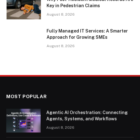
Key in Pedestrian Claims
August 8, 2026
Fully Managed IT Services: A Smarter
Approach for Growing SMEs
August 8, 2026
MOST POPULAR
Agentic AI Orchestration: Connecting
Agents, Systems, and Workflows
August 8, 2026