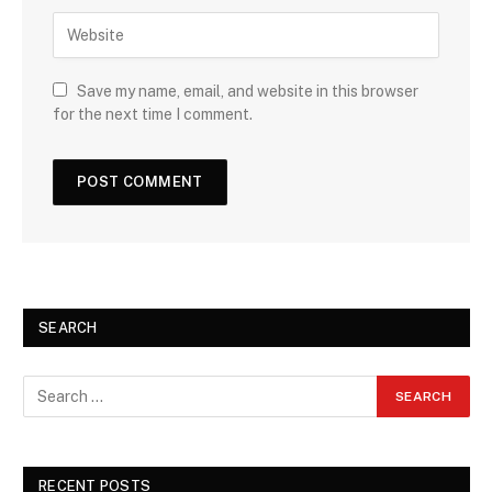
Save my name, email, and website in this browser
for the next time I comment.
SEARCH
RECENT POSTS