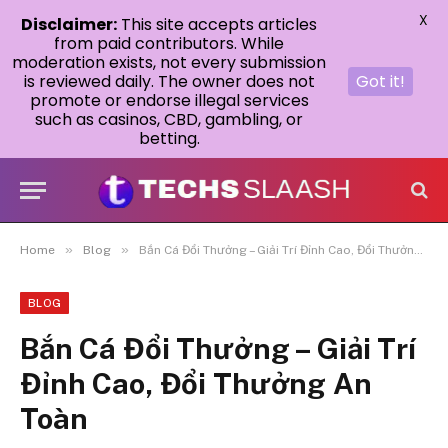
X
Disclaimer:
This site accepts articles
from paid contributors. While
moderation exists, not every submission
is reviewed daily. The owner does not
Got it!
promote or endorse illegal services
such as casinos, CBD, gambling, or
betting.
»
»
Home
Blog
Bắn Cá Đổi Thưởng – Giải Trí Đỉnh Cao, Đổi Thưởng An Toàn
BLOG
Bắn Cá Đổi Thưởng – Giải Trí
Đỉnh Cao, Đổi Thưởng An
Toàn