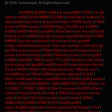
© 2026 Techsslaash. All Rights Reservedf
주소모음
|
GA888
|
AE888
|
cm88
|
rik vip
|
ae888
|
789P
|
xóc đĩa
online
|
net88
|
EV99
|
MB88
|
555WIN
|
สล็อตเว็บตรง
|
4x4bet
|
เว็บ
สล็อต
|
hubet
|
ajm1max
|
แทงบอลโลก
|
https://f1688.world/
|
F168
|
sunwin
|
OP88
|
sunwin
|
789WIN
|
https://five88i.net/
|
CM88
|
XX88
|
GG88
|
Win88
|
good88
|
สล็อตเว็บตรง
|
kèo nhà cái
|
hitclub
|
nhà cái uy tín
|
u888
|
kèo nhà cái
|
gmnc
|
gem88
|
hitclub
|
QQ88
|
MM88
|
kèo nhà cái
|
hitclub
|
hitclub
|
iwin
|
iwin
|
gem88
|
https://nhandinhkeonhacai.de/
|
kèo nhà cái
|
https://keovip.blog/
|
go88
|
sunwin
|
sunwin
|
789k
|
สล็อต
|
Sunwin
|
Sunwin
|
sunwin
|
sunwin
|
hitclub
|
hitclub
|
go88
|
789club
|
sunwin
|
7m cn
|
go88
|
GG88
|
open88
|
789P
|
ufavip777
|
lc88
|
Sunwin
|
lô đề online
|
soi kèo bóng đá
|
gem88
|
mu88
|
xoso66
|
nhận định kèo nhà cái
|
23win
|
ON68
|
789bet
|
88i đăng nhập
|
https://8kbet5.com/
|
xocdia88.se.net
|
f8bet
|
U888
|
see this website
|
55 club
|
https://cm88.dad/
|
https://open88h.com/
|
Go99
|
go88
|
sunwin
|
XX88
|
C168
|
SC88
|
888VI
|
TG88
|
WIN678
|
TR88
|
สล็อต
|
บาคา
ร่า
|
F8BET
|
789BET
|
MB66
|
F8bet
|
tải sunwin
|
SAY88
|
23win
|
mmlive
|
Phtaya
|
Alo8
|
s8
|
789p
|
789win
|
luongsontv
|
tai xiu
online
|
hitclub
|
789 club
|
sun win
|
1gom
|
sunwin
|
GO88
|
SUMCLUB
|
SUNWIN
|
GG88
|
Ev99
|
hm88
|
go88
|
https://king88a.bid
|
kuwin
|
sunwin game bài đổi thưởng
|
77bd
|