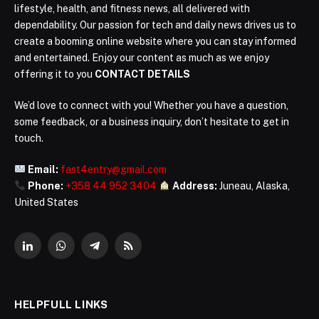
lifestyle, health, and fitness news, all delivered with
dependability. Our passion for tech and daily news drives us to
create a booming online website where you can stay informed
and entertained. Enjoy our content as much as we enjoy
offering it to you
CONTACT DETAILS
We’d love to connect with you! Whether you have a question,
some feedback, or a business inquiry, don’t hesitate to get in
touch.
Email:
fast4entry@gmail.com
Phone:
+358 44 952 3404
Address:
Juneau, Alaska,
United States
LinkedIn
WhatsApp
Telegram
RSS
HELPFULL LINKS