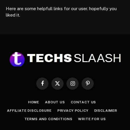
Here are some helpfull links for our user. hopefully you
liked it.
Facebook
X
Instagram
Pinterest
(Twitter)
HOME
ABOUT US
CONTACT US
AFFILIATE DISCLOSURE
PRIVACY POLICY
DISCLAIMER
TERMS AND CONDITIONS
WRITE FOR US