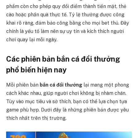
phẩm còn cho phép quy đổi điểm thành tiền mặt, thẻ
cào hoặc phần quà thực tế. Tỷ lệ thưởng được công
khai rõ ràng, đảm bảo công bằng cho mọi bet thủ. Đây
chính là yếu tố làm nên sự uy tín và kích thích người
chơi quay lại mỗi ngày.
Các phiên bản bắn cá đổi thưởng
phổ biến hiện nay
Mỗi phiên bản
bắn cá đổi thưởng
lại mang một phong
cách khác nhau, giúp người chơi không bị nhàm chán.
Tùy vào mục tiêu và sở thích, bạn có thể lựa chọn tựa
game phù hợp. Dưới đây là những phiên bản được yêu
thích nhất trên thị trường.