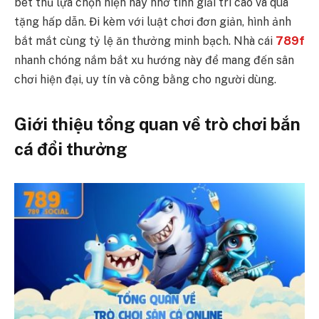
bet thủ lựa chọn hiện nay nhờ tính giải trí cao và quà
tặng hấp dẫn. Đi kèm với luật chơi đơn giản, hình ảnh
bắt mắt cùng tỷ lệ ăn thưởng minh bạch. Nhà cái
789f
nhanh chóng nắm bắt xu hướng này để mang đến sân
chơi hiện đại, uy tín và công bằng cho người dùng.
Giới thiệu tổng quan về trò chơi bắn
cá đổi thưởng