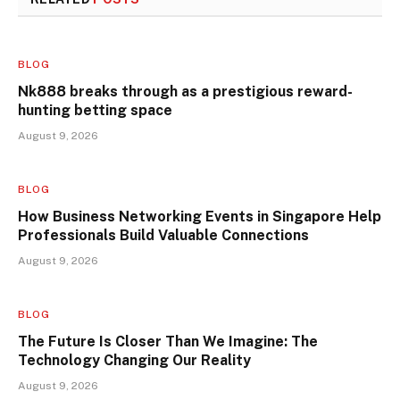
BLOG
Nk888 breaks through as a prestigious reward-
hunting betting space
August 9, 2026
BLOG
How Business Networking Events in Singapore Help
Professionals Build Valuable Connections
August 9, 2026
BLOG
The Future Is Closer Than We Imagine: The
Technology Changing Our Reality
August 9, 2026