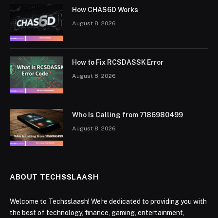
How CHAS6D Works
August 8, 2026
How to Fix RCSDASSK Error
August 8, 2026
Who Is Calling from 7186980499
August 8, 2026
ABOUT TECHSSLAASH
Welcome to Techsslaash! We're dedicated to providing you with
the best of technology, finance, gaming, entertainment,