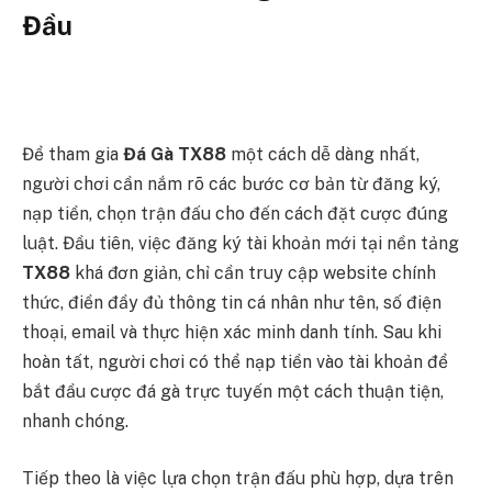
Đầu
Để tham gia
Đá Gà TX88
một cách dễ dàng nhất,
người chơi cần nắm rõ các bước cơ bản từ đăng ký,
nạp tiền, chọn trận đấu cho đến cách đặt cược đúng
luật. Đầu tiên, việc đăng ký tài khoản mới tại nền tảng
TX88
khá đơn giản, chỉ cần truy cập website chính
thức, điền đầy đủ thông tin cá nhân như tên, số điện
thoại, email và thực hiện xác minh danh tính. Sau khi
hoàn tất, người chơi có thể nạp tiền vào tài khoản để
bắt đầu cược đá gà trực tuyến một cách thuận tiện,
nhanh chóng.
Tiếp theo là việc lựa chọn trận đấu phù hợp, dựa trên