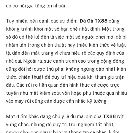
có cơ hội gia tăng lợi nhuận.
Tuy nhiên, bên cạnh các ưu điểm,
Đá Gà TX88
cũng
không tránh khỏi một số hạn chế nhất định. Một trong
số đó có thể kể đến là việc một số người chơi mới dễ bị
nhầm lẫn trong chiến thuật hay thiếu kiến thức về luật
lệ, dẫn đến mất trắng vì chưa hiểu rõ các quy định của
nhà cái. Ngoài ra, sức cạnh tranh cao trong cộng đồng
cũng đòi hỏi cược thủ phải không ngừng cập nhật kiến
thức, chiến thuật để duy trì hiệu quả khi tham gia trận
đấu. Các rủi ro liên quan đến hình thức cá cược trực
tuyến như mất kiểm soát vốn hoặc phụ thuộc quá nhiều
vào may rủi cũng cần được cân nhắc kỹ lưỡng.
Một điểm khác đáng chú ý là dù mái ấm của
TX88
rất
vững chắc, nhưng để duy trì trải nghiệm tốt nhất,
người chơi cần chú ý bảo vệ thông tin cá nhân, kiểm