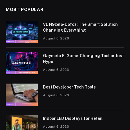
MOST POPULAR
VL N9zelo-Dofoz: The Smart Solution
Changing Everything
August 6, 2026
Gaymetu E: Game-Changing Tool or Just
Hype
August 6, 2026
Best Developer Tech Tools
August 6, 2026
Indoor LED Displays for Retail
August 6, 2026