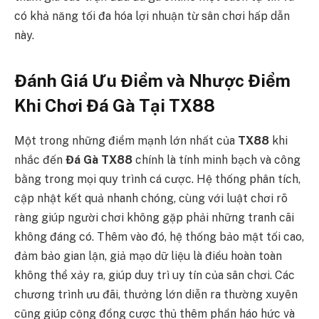
có khả năng tối đa hóa lợi nhuận từ sân chơi hấp dẫn
này.
Đánh Giá Ưu Điểm và Nhược Điểm
Khi Chơi Đá Gà Tại TX88
Một trong những điểm mạnh lớn nhất của
TX88
khi
nhắc đến
Đá Gà TX88
chính là tính minh bạch và công
bằng trong mọi quy trình cá cược. Hệ thống phân tích,
cập nhật kết quả nhanh chóng, cùng với luật chơi rõ
ràng giúp người chơi không gặp phải những tranh cãi
không đáng có. Thêm vào đó, hệ thống bảo mật tối cao,
đảm bảo gian lận, giả mạo dữ liệu là điều hoàn toàn
không thể xảy ra, giúp duy trì uy tín của sân chơi. Các
chương trình ưu đãi, thưởng lớn diễn ra thường xuyên
cũng giúp cộng đồng cược thủ thêm phần háo hức và