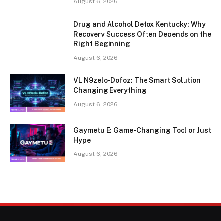
August 6, 2026
Drug and Alcohol Detox Kentucky: Why
Recovery Success Often Depends on the
Right Beginning
August 6, 2026
VL N9zelo-Dofoz: The Smart Solution
Changing Everything
August 6, 2026
Gaymetu E: Game-Changing Tool or Just
Hype
August 6, 2026