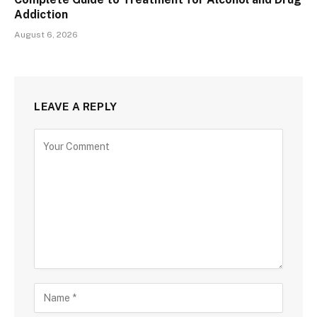
Addiction
August 6, 2026
LEAVE A REPLY