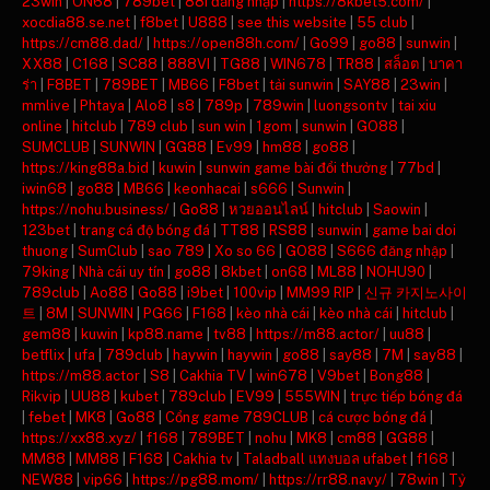
23win
|
ON68
|
789bet
|
88i đăng nhập
|
https://8kbet5.com/
|
xocdia88.se.net
|
f8bet
|
U888
|
see this website
|
55 club
|
https://cm88.dad/
|
https://open88h.com/
|
Go99
|
go88
|
sunwin
|
XX88
|
C168
|
SC88
|
888VI
|
TG88
|
WIN678
|
TR88
|
สล็อต
|
บาคา
ร่า
|
F8BET
|
789BET
|
MB66
|
F8bet
|
tải sunwin
|
SAY88
|
23win
|
mmlive
|
Phtaya
|
Alo8
|
s8
|
789p
|
789win
|
luongsontv
|
tai xiu
online
|
hitclub
|
789 club
|
sun win
|
1gom
|
sunwin
|
GO88
|
SUMCLUB
|
SUNWIN
|
GG88
|
Ev99
|
hm88
|
go88
|
https://king88a.bid
|
kuwin
|
sunwin game bài đổi thưởng
|
77bd
|
iwin68
|
go88
|
MB66
|
keonhacai
|
s666
|
Sunwin
|
https://nohu.business/
|
Go88
|
หวยออนไลน์
|
hitclub
|
Saowin
|
123bet
|
trang cá độ bóng đá
|
TT88
|
RS88
|
sunwin
|
game bai doi
thuong
|
SumClub
|
sao 789
|
Xo so 66
|
GO88
|
S666 đăng nhập
|
79king
|
Nhà cái uy tín
|
go88
|
8kbet
|
on68
|
ML88
|
NOHU90
|
789club
|
Ao88
|
Go88
|
i9bet
|
100vip
|
MM99 RIP
|
신규 카지노사이
트
|
8M
|
SUNWIN
|
PG66
|
F168
|
kèo nhà cái
|
kèo nhà cái
|
hitclub
|
gem88
|
kuwin
|
kp88.name
|
tv88
|
https://m88.actor/
|
uu88
|
betflix
|
ufa
|
789club
|
haywin
|
haywin
|
go88
|
say88
|
7M
|
say88
|
https://m88.actor
|
S8
|
Cakhia TV
|
win678
|
V9bet
|
Bong88
|
Rikvip
|
UU88
|
kubet
|
789club
|
EV99
|
555WIN
|
trực tiếp bóng đá
|
febet
|
MK8
|
Go88
|
Cổng game 789CLUB
|
cá cược bóng đá
|
https://xx88.xyz/
|
f168
|
789BET
|
nohu
|
MK8
|
cm88
|
GG88
|
MM88
|
MM88
|
F168
|
Cakhia tv
|
Taladball แทงบอล ufabet
|
f168
|
NEW88
|
vip66
|
https://pg88.mom/
|
https://rr88.navy/
|
78win
|
Tỷ