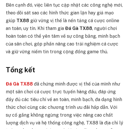
Bên cạnh đó, việc liên tục cập nhật các công nghệ mới,
theo dõi sát sao các hình thức gian lận hay giả mạo
giúp
TX88
giữ vững vị thế là nền tảng cá cược online
an toàn, uy tín. Khi tham gia
Đá Gà TX88
, người chơi
hoàn toàn có thể yên tâm về sự công bằng, minh bạch
của sân chơi, góp phần nâng cao trải nghiệm cá cược
và giữ vững niềm tin trong cộng đồng game thủ.
Tổng kết
Đá Gà TX88
đã chứng minh được vị thế của mình như
một sân chơi cá cược trực tuyến hàng đầu, đáp ứng
đầy đủ các tiêu chí về an toàn, minh bạch, đa dạng hình
thức chơi cùng các chương trình ưu đãi hấp dẫn. Với
sự cố gắng không ngừng trong việc nâng cao chất
lượng dịch vụ và hệ thống công nghệ, TX88 là địa chỉ lý