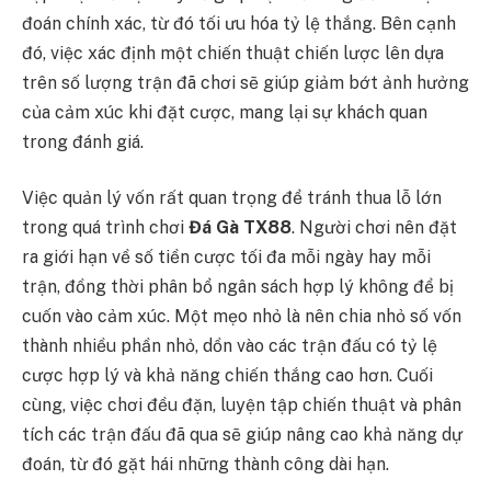
đoán chính xác, từ đó tối ưu hóa tỷ lệ thắng. Bên cạnh
đó, việc xác định một chiến thuật chiến lược lên dựa
trên số lượng trận đã chơi sẽ giúp giảm bớt ảnh hưởng
của cảm xúc khi đặt cược, mang lại sự khách quan
trong đánh giá.
Việc quản lý vốn rất quan trọng để tránh thua lỗ lớn
trong quá trình chơi
Đá Gà TX88
. Người chơi nên đặt
ra giới hạn về số tiền cược tối đa mỗi ngày hay mỗi
trận, đồng thời phân bổ ngân sách hợp lý không để bị
cuốn vào cảm xúc. Một mẹo nhỏ là nên chia nhỏ số vốn
thành nhiều phần nhỏ, dồn vào các trận đấu có tỷ lệ
cược hợp lý và khả năng chiến thắng cao hơn. Cuối
cùng, việc chơi đều đặn, luyện tập chiến thuật và phân
tích các trận đấu đã qua sẽ giúp nâng cao khả năng dự
đoán, từ đó gặt hái những thành công dài hạn.