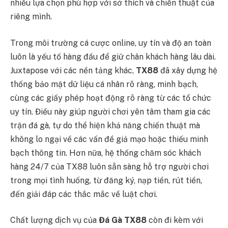
nhiều lựa chọn phù hợp với sở thích và chiến thuật của
riêng mình.
Trong môi trường cá cược online, uy tín và độ an toàn
luôn là yếu tố hàng đầu để giữ chân khách hàng lâu dài.
Juxtapose với các nền tảng khác,
TX88
đã xây dựng hệ
thống bảo mật dữ liệu cá nhân rõ ràng, minh bạch,
cùng các giấy phép hoạt động rõ ràng từ các tổ chức
uy tín. Điều này giúp người chơi yên tâm tham gia các
trận đá gà, tự do thể hiện khả năng chiến thuật mà
không lo ngại về các vấn đề giả mạo hoặc thiếu minh
bạch thông tin. Hơn nữa, hệ thống chăm sóc khách
hàng 24/7 của TX88 luôn sẵn sàng hỗ trợ người chơi
trong mọi tình huống, từ đăng ký, nạp tiền, rút tiền,
đến giải đáp các thắc mắc về luật chơi.
Chất lượng dịch vụ của
Đá Gà TX88
còn đi kèm với