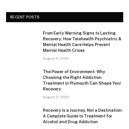
RECENT POSTS
From Early Warning Signs to Lasting
Recovery: How Telehealth Psychiatric &
Mental Health Care Helps Prevent
Mental Health Crises
August 6, 2026
The Power of Environment: Why
Choosing the Right Addiction
Treatment in Plymouth Can Shape Your
Recovery
August 6, 2026
Recovery Is a Journey, Not a Destination:
A Complete Guide to Treatment for
Alcohol and Drug Addiction