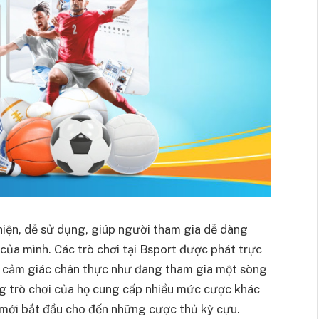
hiện, dễ sử dụng, giúp người tham gia dễ dàng
h của mình. Các trò chơi tại Bsport được phát trực
i cảm giác chân thực như đang tham gia một sòng
ống trò chơi của họ cung cấp nhiều mức cược khác
 mới bắt đầu cho đến những cược thủ kỳ cựu.