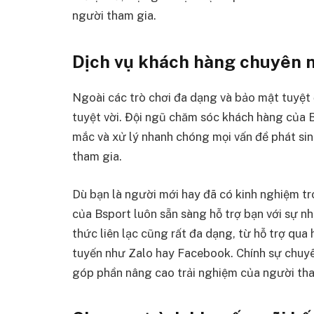
người tham gia.
Dịch vụ khách hàng chuyên 
Ngoài các trò chơi đa dạng và bảo mật tuyệt đ
tuyệt vời. Đội ngũ chăm sóc khách hàng của B
mắc và xử lý nhanh chóng mọi vấn đề phát sin
tham gia.
Dù bạn là người mới hay đã có kinh nghiệm tr
của Bsport luôn sẵn sàng hỗ trợ bạn với sự n
thức liên lạc cũng rất đa dạng, từ hỗ trợ qua
tuyến như Zalo hay Facebook. Chính sự chuyê
góp phần nâng cao trải nghiệm của người tha