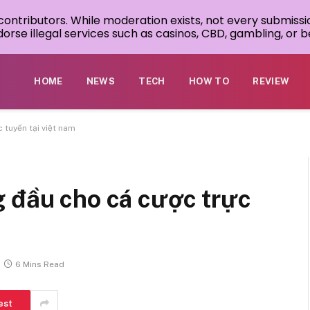
 contributors. While moderation exists, not every submissi
rse illegal services such as casinos, CBD, gambling, or be
HOME
NEWS
TECH
HOW TO
REVIEW
 tuyến tại việt nam
g đầu cho cá cược trực
6 Mins Read
est