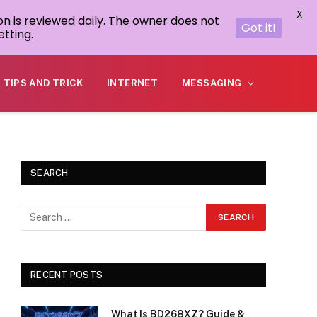
X
on is reviewed daily. The owner does not
Got it!
tting.
TIPS AND TRICK
INTERNET
MESSAGING
SEARCH
RECENT POSTS
What Is BD268XZ? Guide &