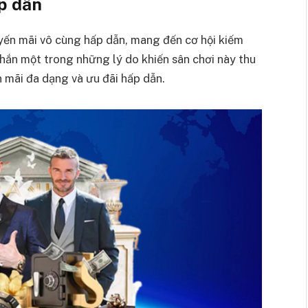
p dẫn
uyến mãi vô cùng hấp dẫn, mang đến cơ hội kiếm
hắn một trong những lý do khiến sân chơi này thu
n mãi đa dạng và ưu đãi hấp dẫn.