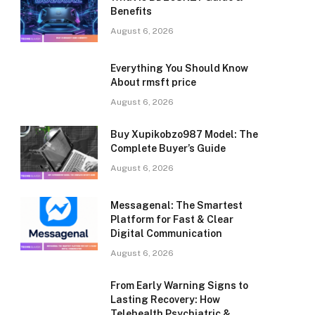
Benefits
August 6, 2026
Everything You Should Know
About rmsft price
August 6, 2026
Buy Xupikobzo987 Model: The
Complete Buyer’s Guide
August 6, 2026
Messagenal: The Smartest
Platform for Fast & Clear
Digital Communication
August 6, 2026
From Early Warning Signs to
Lasting Recovery: How
Telehealth Psychiatric &